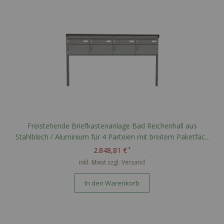
Freistehende Briefkastenanlage Bad Reichenhall aus
Stahlblech / Aluminium für 4 Parteien mit breitem Paketfach
nach PTT Norm - RAL nach Wahl
2.848,81 €
inkl. Mwst zzgl.
Versand
In den Warenkorb