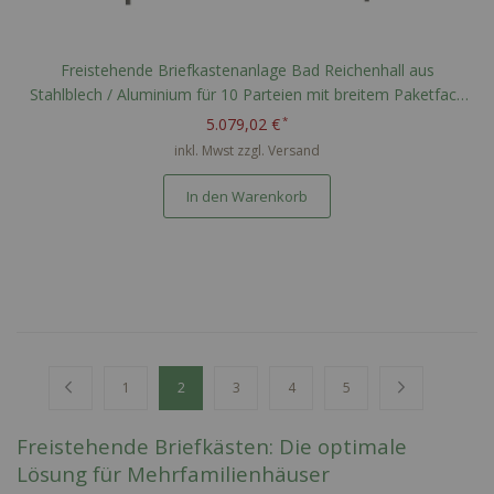
Freistehende Briefkastenanlage Bad Reichenhall aus
Stahlblech / Aluminium für 10 Parteien mit breitem Paketfach
nach PTT Norm - RAL nach Wahl
5.079,02 €
inkl. Mwst zzgl.
Versand
In den Warenkorb
Seite
Seite
Zurück
Seite
Sie lesen gerade Seite
Seite
Seite
Seite
Seite
Weiter
1
2
3
4
5
Freistehende Briefkästen: Die optimale
Lösung für Mehrfamilienhäuser