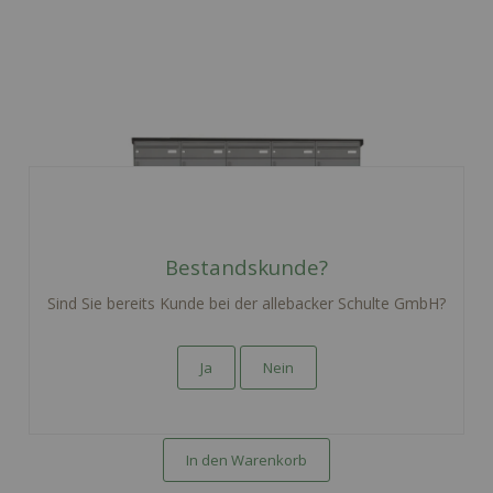
Bestandskunde?
Sind Sie bereits Kunde bei der allebacker Schulte GmbH?
Freistehende Briefkastenanlage Bad Reichenhall aus
Stahlblech / Aluminium für 5 Parteien mit breitem Paketfach
Ja
Nein
nach PTT Norm - RAL nach Wahl
3.286,97 €
inkl. Mwst zzgl.
Versand
In den Warenkorb