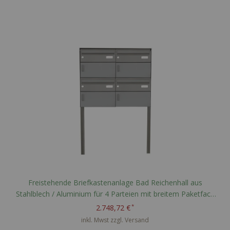
Freistehende Briefkastenanlage Bad Reichenhall aus
Stahlblech / Aluminium für 4 Parteien mit breitem Paketfach
nach PTT Norm - RAL nach Wahl
2.748,72 €
inkl. Mwst zzgl.
Versand