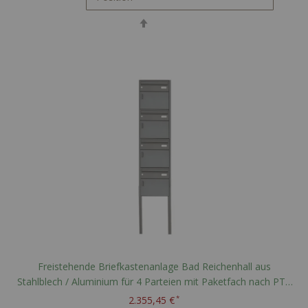
In
absteigender
Reihenfolge
Freistehende Briefkastenanlage Bad Reichenhall aus
Stahlblech / Aluminium für 4 Parteien mit Paketfach nach PTT
Norm - RAL nach Wahl
2.355,45 €