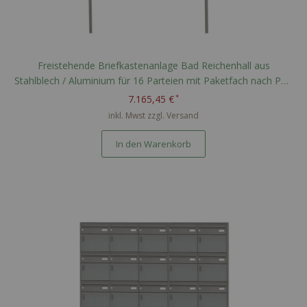
Freistehende Briefkastenanlage Bad Reichenhall aus
Stahlblech / Aluminium für 16 Parteien mit Paketfach nach PTT
Norm - RAL nach Wahl
7.165,45 €
inkl. Mwst zzgl.
Versand
In den Warenkorb