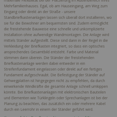
maximale Flexibilität bei der Platzierung im Außenbereich Ihres
Mehrfamilienhauses. Egal, ob am Hauseingang, am Weg zum
Eingang oder direkt an der Straße - unsere
Standbriefkastenanlagen lassen sich überall dort installieren, wo
sie für die Bewohner am bequemsten sind. Zudem ermöglicht
die freistehende Bauweise eine schnelle und unkomplizierte
Installation ohne aufwendige Wandmontagen. Die Anlage wird
mittels Ständer aufgestellt. Diese sind dann in der Regel in die
Verkleidung der Briefkasten integriert, so dass ein optisches
ansprechendes Gesamtbild entsteht. Farbe und Material
stimmen dann überein. Die Ständer der freistehenden
Briefkastenanlage werden dabei entweder in ein
Streifenfundament eingelassen oder direkt auf ein fertiges
Fundament aufgeschraubt. Die Befestigung der Ständer auf
Gehwegplatten ist hingegegen nicht zu empfehlen, da durch
einwirkende Windkräfte die gesamte Anlage schnell umkippen
könnte. Bei Briefkastenanlagen mit elektronischen Bauteilen
und Elementen wie Türklingeln oder Sprechanlagen ist bei der
Planung zu beachten, das zusätzlich ein oder mehrere Kabel
durch ein Leerrohr in einem der Ständer geführt wird.