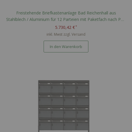
Freistehende Briefkastenanlage Bad Reichenhall aus
Stahlblech / Aluminium für 12 Parteien mit Paketfach nach PTT
Norm - RAL nach Wahl
5.730,42 €
inkl. Mwst zzgl.
Versand
In den Warenkorb