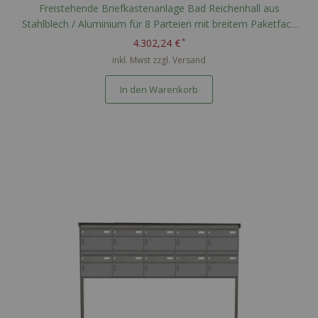
Freistehende Briefkastenanlage Bad Reichenhall aus
Stahlblech / Aluminium für 8 Parteien mit breitem Paketfach
nach PTT Norm - RAL nach Wahl
4.302,24 €
inkl. Mwst zzgl.
Versand
In den Warenkorb