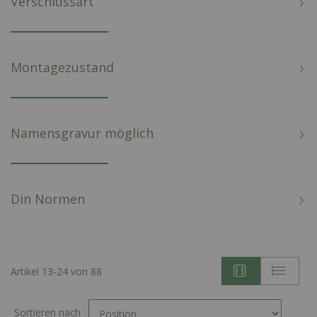
Verschlussart
Montagezustand
Namensgravur möglich
Din Normen
Artikel
13
-
24
von
88
Sortieren nach