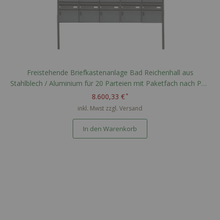
Freistehende Briefkastenanlage Bad Reichenhall aus
Stahlblech / Aluminium für 20 Parteien mit Paketfach nach PTT
Norm - RAL nach Wahl
8.600,33 €
inkl. Mwst zzgl.
Versand
In den Warenkorb