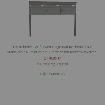
Freistehende Briefkastenanlage Bad Reichenhall aus
Stahlblech / Aluminium für 3 Parteien mit breitem Paketfach
nach PTT Norm - RAL nach Wahl
2.410,36 €
inkl. Mwst zzgl.
Versand
In den Warenkorb