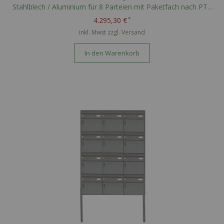
Stahlblech / Aluminium für 8 Parteien mit Paketfach nach PTT
Norm - RAL nach Wahl
4.295,30 €
inkl. Mwst zzgl.
Versand
In den Warenkorb