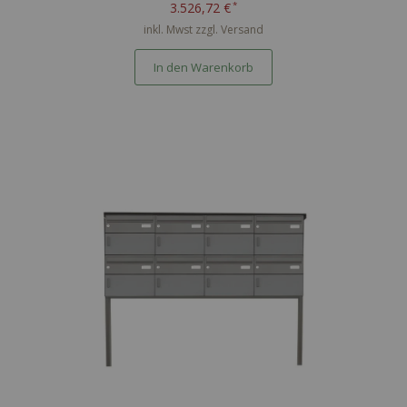
nach PTT Norm - RAL nach Wahl
3.526,72 €
inkl. Mwst zzgl.
Versand
In den Warenkorb