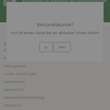
Konfigurieren Sie Briefkästen und Briefkastenanlagen
nach Ihren Wünschen
ZUM KONFIGURATOR
Bestandskunde?
Sind Sie bereits Kunde bei der allebacker Schulte GmbH?
Shop Service
Ja
Nein
AGB
Versand & Lieferung
Zahlungsarten
Cookie Einstellungen
Kundenkonto
Datenschutz
Barrierefreiheitserklärung
Impressum