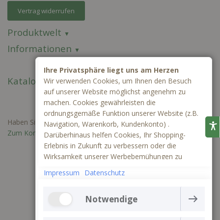
Vertrag widerrufen
Produktwelt
Informationen
Ihre Privatsphäre liegt uns am Herzen
Kataloge
Wir verwenden Cookies, um Ihnen den Besuch
auf unserer Website möglichst angenehm zu
machen. Cookies gewährleisten die
ordnungsgemäße Funktion unserer Website (z.B.
Haben Sie Fragen oder benötigen Sie ein individuelles Angebot?
Navigation, Warenkorb, Kundenkonto) .
Zum Kontaktformular
Darüberhinaus helfen Cookies, Ihr Shopping-
Erlebnis in Zukunft zu verbessern oder die
Wirksamkeit unserer Werbebemühungen zu
ermitteln. Außerdem können wir mithilfe von
Impressum
Datenschutz
Cookies und Tracking mittels Google Analytics
besser verstehen, wie unsere Seite genutzt wird.
Notwendige
Die Webseite kann ohne notwendige Cookies nicht