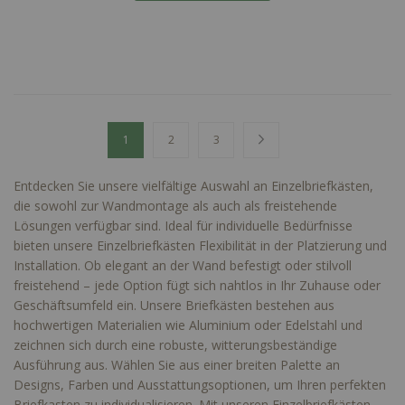
Seite
Sie lesen gerade Seite
Seite
Seite
Seite
Weiter
1
2
3
Entdecken Sie unsere vielfältige Auswahl an Einzelbriefkästen,
die sowohl zur Wandmontage als auch als freistehende
Lösungen verfügbar sind. Ideal für individuelle Bedürfnisse
bieten unsere Einzelbriefkästen Flexibilität in der Platzierung und
Installation. Ob elegant an der Wand befestigt oder stilvoll
freistehend – jede Option fügt sich nahtlos in Ihr Zuhause oder
Geschäftsumfeld ein. Unsere Briefkästen bestehen aus
hochwertigen Materialien wie Aluminium oder Edelstahl und
zeichnen sich durch eine robuste, witterungsbeständige
Ausführung aus. Wählen Sie aus einer breiten Palette an
Designs, Farben und Ausstattungsoptionen, um Ihren perfekten
Briefkasten zu individualisieren. Mit unseren Einzelbriefkästen