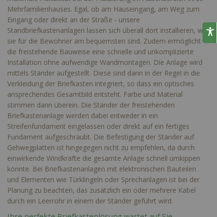
Mehrfamilienhauses. Egal, ob am Hauseingang, am Weg zum
Eingang oder direkt an der Straße - unsere
Standbriefkastenanlagen lassen sich überall dort installieren, wo
sie für die Bewohner am bequemsten sind. Zudem ermöglicht
die freistehende Bauweise eine schnelle und unkomplizierte
Installation ohne aufwendige Wandmontagen. Die Anlage wird
mittels Ständer aufgestellt. Diese sind dann in der Regel in die
Verkleidung der Briefkasten integriert, so dass ein optisches
ansprechendes Gesamtbild entsteht. Farbe und Material
stimmen dann überein. Die Ständer der freistehenden
Briefkastenanlage werden dabei entweder in ein
Streifenfundament eingelassen oder direkt auf ein fertiges
Fundament aufgeschraubt. Die Befestigung der Ständer auf
Gehwegplatten ist hingegegen nicht zu empfehlen, da durch
einwirkende Windkräfte die gesamte Anlage schnell umkippen
könnte. Bei Briefkastenanlagen mit elektronischen Bauteilen
und Elementen wie Türklingeln oder Sprechanlagen ist bei der
Planung zu beachten, das zusätzlich ein oder mehrere Kabel
durch ein Leerrohr in einem der Ständer geführt wird.
Ihre perfekte Briefkastenlösung wartet auf Sie