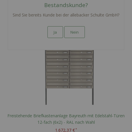
In den Warenkorb
Bestandskunde?
Sind Sie bereits Kunde bei der allebacker Schulte GmbH?
Ja
Nein
Freistehende Briefkastenanlage Bayreuth mit Edelstahl-Türen
12-fach (6x2) - RAL nach Wahl
1.672,37 €