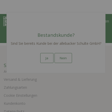
Konfigurieren Sie Briefkästen und Briefkastenanlagen
Bestandskunde?
nach Ihren Wünschen
ZUM KONFIGURATOR
Sind Sie bereits Kunde bei der allebacker Schulte GmbH?
Ja
Nein
Shop Service
AGB
Versand & Lieferung
Zahlungsarten
Cookie Einstellungen
Kundenkonto
Datenschutz