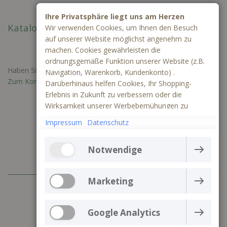
Ihre Privatsphäre liegt uns am Herzen
Kataloge
Wir verwenden Cookies, um Ihnen den Besuch
auf unserer Website möglichst angenehm zu
machen. Cookies gewährleisten die
ordnungsgemäße Funktion unserer Website (z.B.
Haben Sie Fragen oder benötigen Sie ein individuelles Angebot?
Navigation, Warenkorb, Kundenkonto) .
Zum Kontaktformular
Darüberhinaus helfen Cookies, Ihr Shopping-
Erlebnis in Zukunft zu verbessern oder die
Wirksamkeit unserer Werbebemühungen zu
ermitteln. Außerdem können wir mithilfe von
Impressum
Datenschutz
Cookies und Tracking mittels Google Analytics
besser verstehen, wie unsere Seite genutzt wird.
Notwendige
Die Webseite kann ohne notwendige Cookies nicht
richtig funktionieren. Sie gewährleisten einen
Marketing
+49 (0) 3641 797 99 83
technisch einwandfreien Betrieb der Website und
können daher nicht deaktiviert werden
Marketing-Cookies werden verwendet, um die
Servicezeiten: 10.00 bis 16.00 Uhr
Aktionen der Besucher auf der Website zu verfolgen
Google Analytics
Mehr Informationen
service@allebacker-shop.de
und zu erfassen. Cookies speichern Nutzerdaten und