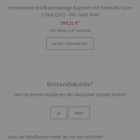
Freistehende Briefkastenanlage Bayreuth mit Edelstahl-Türen
2-fach (2x1) - RAL nach Wahl
399,22 €
inkl. Mwst zzgl.
Versand
In den Warenkorb
Bestandskunde?
Sind Sie bereits Kunde bei der allebacker Schulte GmbH?
Entdecken Sie die perfekte
Briefkastenlösung für Ihr Zuhause
Ja
Nein
Willkommen in unserer speziell kuratierten Auswahl an
Briefkästen für Ein- und Zweifamilienhäuser. Wir verstehen,
dass der Briefkasten mehr als nur ein einfacher