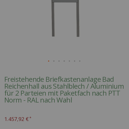
Skip
to
Freistehende Briefkastenanlage Bad
the
Reichenhall aus Stahlblech / Aluminium
beginning
für 2 Parteien mit Paketfach nach PTT
of
Norm - RAL nach Wahl
the
images
gallery
1.457,92 €