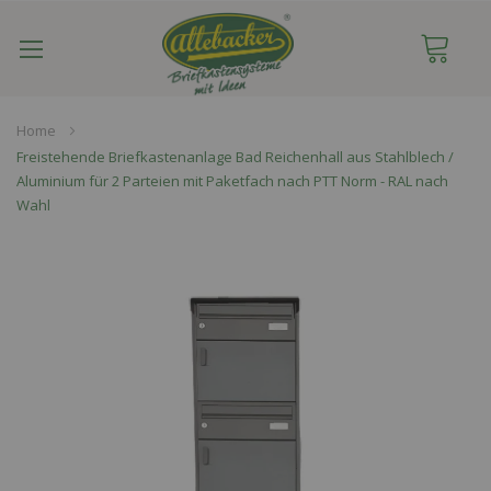
Navigation
umschalten
Home
Freistehende Briefkastenanlage Bad Reichenhall aus Stahlblech /
Aluminium für 2 Parteien mit Paketfach nach PTT Norm - RAL nach
Wahl
Skip
to
the
end
of
the
images
gallery