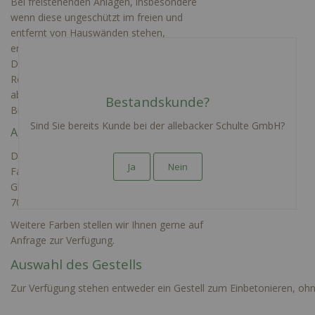
Bei freistehenden Anlagen, insbesondere
wenn diese ungeschützt im freien und
entfernt von Hauswänden stehen,
empfehlen wir einen Regenabweiser.
Dieser eignet sich insbesondere dafür
Regenwasser von der Anlage gezielt
abzuleiten und so den Korpus sowie die
Bestandskunde?
Briefkästen zu schützen.
Sind Sie bereits Kunde bei der allebacker Schulte GmbH?
Auswahl der Farben
Derzeit sind im Konfigurator die folgenden
Ja
Nein
Farben verfügbar: RAL 9016 Seidenglanz,
Glatt, RAL 9007 Graualuminium oder RAL
7016 Anthrazitgrau.
Weitere Farben stellen wir Ihnen gerne auf
Anfrage zur Verfügung.
Auswahl des Gestells
Zur Verfügung stehen entweder ein Gestell zum Einbetonieren, ohn