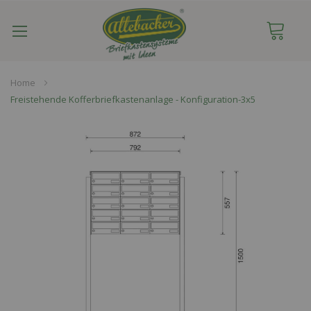
Navigation
umschalten
Home
Freistehende Kofferbriefkastenanlage - Konfiguration-3x5
Skip
to
the
end
of
the
images
gallery