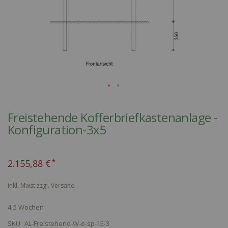
Skip
to
Freistehende Kofferbriefkastenanlage -
the
Konfiguration-3x5
beginning
of
the
2.155,88 €
images
gallery
inkl. Mwst zzgl.
Versand
4-5 Wochen
SKU
AL-Freistehend-W-o-sp-15-3