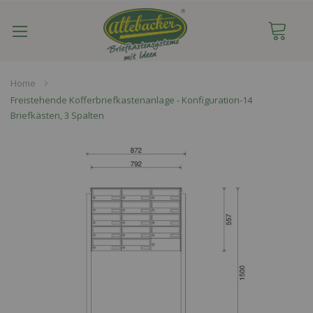
Navigation
umschalten
Home
Freistehende Kofferbriefkastenanlage - Konfiguration-14
Briefkästen, 3 Spalten
Skip
to
the
end
of
the
images
gallery