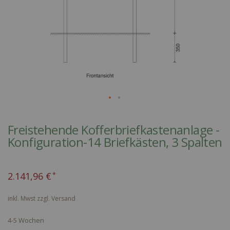
Skip
to
Freistehende Kofferbriefkastenanlage -
the
Konfiguration-14 Briefkästen, 3 Spalten
beginning
of
the
2.141,96 €
images
gallery
inkl. Mwst zzgl.
Versand
4-5 Wochen