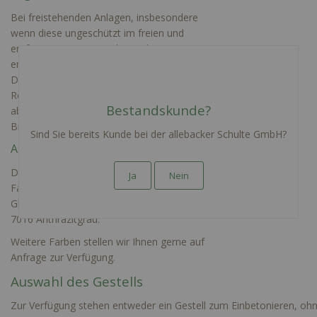
Bei freistehenden Anlagen, insbesondere
wenn diese ungeschützt im freien und
entfernt von Hauswänden stehen,
empfehlen wir einen Regenabweiser.
Dieser eignet sich insbesondere dafür
Regenwasser von der Anlage gezielt
Bestandskunde?
abzuleiten und so den Korpus sowie die
Briefkästen zu schützen.
Sind Sie bereits Kunde bei der allebacker Schulte GmbH?
Auswahl der Farben
Derzeit sind im Konfigurator die folgenden
Ja
Nein
Farben verfügbar: RAL 9016 Seidenglanz,
Glatt, RAL 9007 Graualuminium oder RAL
7016 Anthrazitgrau.
Weitere Farben stellen wir Ihnen gerne auf
Anfrage zur Verfügung.
Auswahl des Gestells
Zur Verfügung stehen entweder ein Gestell zum Einbetonieren, ohn