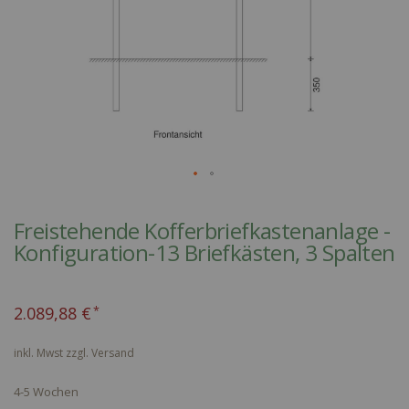
Skip
to
Freistehende Kofferbriefkastenanlage -
the
Konfiguration-13 Briefkästen, 3 Spalten
beginning
of
the
2.089,88 €
images
gallery
inkl. Mwst zzgl.
Versand
4-5 Wochen