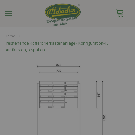
Navigation
umschalten
Home
Freistehende Kofferbriefkastenanlage - Konfiguration-13
Briefkästen, 3 Spalten
Skip
to
the
end
of
the
images
gallery