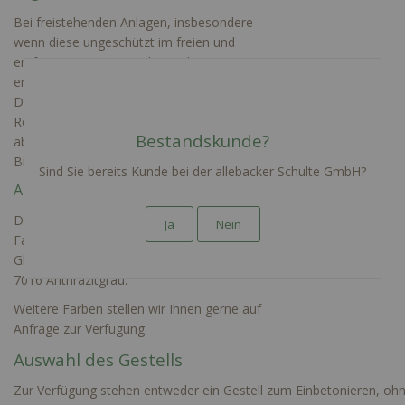
Bei freistehenden Anlagen, insbesondere
wenn diese ungeschützt im freien und
entfernt von Hauswänden stehen,
empfehlen wir einen Regenabweiser.
Dieser eignet sich insbesondere dafür
Regenwasser von der Anlage gezielt
Bestandskunde?
abzuleiten und so den Korpus sowie die
Briefkästen zu schützen.
Sind Sie bereits Kunde bei der allebacker Schulte GmbH?
Auswahl der Farben
Derzeit sind im Konfigurator die folgenden
Ja
Nein
Farben verfügbar: RAL 9016 Seidenglanz,
Glatt, RAL 9007 Graualuminium oder RAL
7016 Anthrazitgrau.
Weitere Farben stellen wir Ihnen gerne auf
Anfrage zur Verfügung.
Auswahl des Gestells
Zur Verfügung stehen entweder ein Gestell zum Einbetonieren, ohn