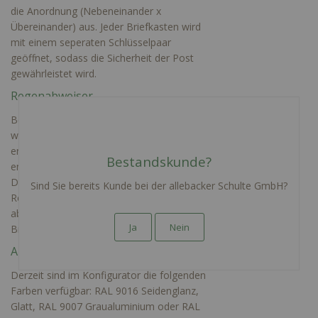
die Anordnung (Nebeneinander x
Übereinander) aus. Jeder Briefkasten wird
mit einem seperaten Schlüsselpaar
geöffnet, sodass die Sicherheit der Post
gewährleistet wird.
Regenabweiser
Bei freistehenden Anlagen, insbesondere
wenn diese ungeschützt im freien und
entfernt von Hauswänden stehen,
Bestandskunde?
empfehlen wir einen Regenabweiser.
Dieser eignet sich insbesondere dafür
Sind Sie bereits Kunde bei der allebacker Schulte GmbH?
Regenwasser von der Anlage gezielt
abzuleiten und so den Korpus sowie die
Ja
Nein
Briefkästen zu schützen.
Auswahl der Farben
Derzeit sind im Konfigurator die folgenden
Farben verfügbar: RAL 9016 Seidenglanz,
Glatt, RAL 9007 Graualuminium oder RAL