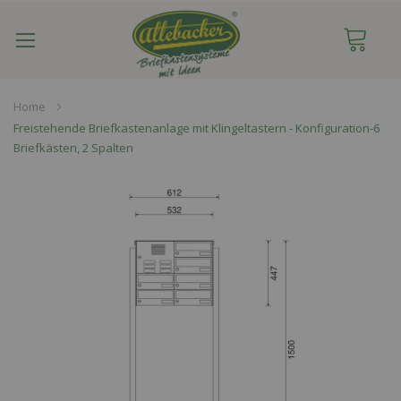
Navigation
umschalten
Home
Freistehende Briefkastenanlage mit Klingeltastern - Konfiguration-6
Briefkästen, 2 Spalten
Skip
to
the
end
of
the
images
gallery