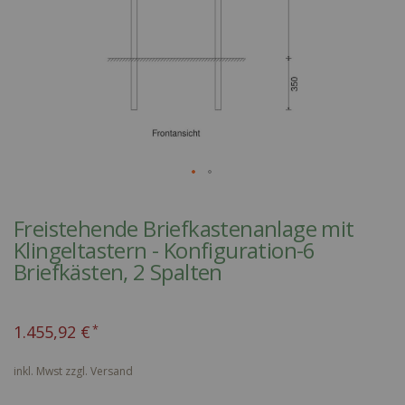
Skip
to
Freistehende Briefkastenanlage mit
the
Klingeltastern - Konfiguration-6
beginning
Briefkästen, 2 Spalten
of
the
images
1.455,92 €
gallery
inkl. Mwst zzgl.
Versand