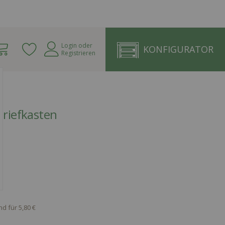
Warenkorb
Login
oder
KONFIGURATOR
Registrieren
Briefkasten
d für 5,80 €