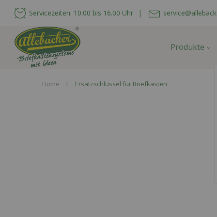
Servicezeiten: 10.00 bis 16.00 Uhr
|
service@alleback
Produkte
Home
Ersatzschlüssel für Briefkasten
Skip
to
the
end
of
the
images
gallery