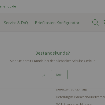
er-shop.de
Service & FAQ
Briefkasten Konfigurator
Ersatzschlüssel für 
Bestandskunde?
Sind Sie bereits Kunde bei der allebacker Schulte GmbH?
9,69 €
Ja
Nein
inkl. Mwst zzgl.
Versand
Lieferzeit: 20 - 25 Tage
Lieferung im Päckchen/Briefversan
SKU
AL-ersatzschluessel