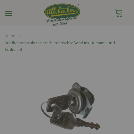
Navigation
umschalten
Home
Briefkastenschloss verschiedenschließend inkl. Klemme und
Schlüssel
Skip
to
the
end
of
the
images
gallery