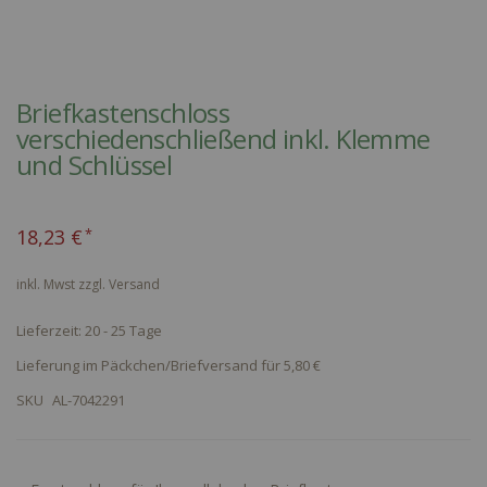
Skip
to
Briefkastenschloss
the
verschiedenschließend inkl. Klemme
beginning
und Schlüssel
of
the
images
18,23 €
gallery
inkl. Mwst zzgl.
Versand
Lieferzeit: 20 - 25 Tage
Lieferung im Päckchen/Briefversand für 5,80 €
SKU
AL-7042291