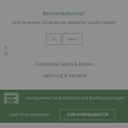
Bestandskunde?
Sind Sie bereits Kunde bei der allebacker Schulte GmbH?
Beschreibung
Ja
Nein
Briefkastenschloss verschiedenschließend inkl Klemme und 2
Schlüssel (oder mehr nach Auswahl)
Technische Daten & Details
Lieferung & Versand
Konfigurieren Sie Briefkästen und Briefkastenanlagen
nach Ihren Wünschen
ZUM KONFIGURATOR