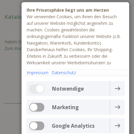
Ihre Privatsphäre liegt uns am Herzen
Kataloge
Wir verwenden Cookies, um Ihnen den Besuch
auf unserer Website möglichst angenehm zu
machen. Cookies gewährleisten die
ordnungsgemäße Funktion unserer Website (z.B.
Haben Sie Fragen oder benötigen Sie ein individuelles Angebot?
Navigation, Warenkorb, Kundenkonto) .
Zum Kontaktformular
Darüberhinaus helfen Cookies, Ihr Shopping-
Erlebnis in Zukunft zu verbessern oder die
Wirksamkeit unserer Werbebemühungen zu
ermitteln. Außerdem können wir mithilfe von
Impressum
Datenschutz
Cookies und Tracking mittels Google Analytics
besser verstehen, wie unsere Seite genutzt wird.
Notwendige
Die Webseite kann ohne notwendige Cookies nicht
richtig funktionieren. Sie gewährleisten einen
Marketing
+49 (0) 3641 797 99 83
technisch einwandfreien Betrieb der Website und
können daher nicht deaktiviert werden
Marketing-Cookies werden verwendet, um die
Servicezeiten: 10.00 bis 16.00 Uhr
Aktionen der Besucher auf der Website zu verfolgen
Google Analytics
Mehr Informationen
service@allebacker-shop.de
und zu erfassen. Cookies speichern Nutzerdaten und