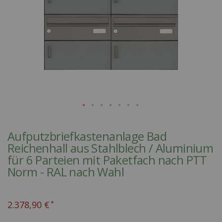
Skip
to
Aufputzbriefkastenanlage Bad
the
Reichenhall aus Stahlblech / Aluminium
beginning
für 6 Parteien mit Paketfach nach PTT
of
Norm - RAL nach Wahl
the
images
gallery
2.378,90 €