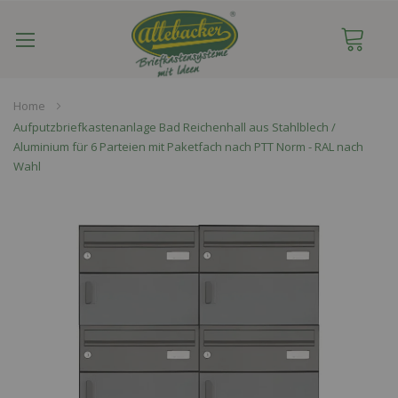
Navigation
umschalten
Home
Aufputzbriefkastenanlage Bad Reichenhall aus Stahlblech /
Aluminium für 6 Parteien mit Paketfach nach PTT Norm - RAL nach
Wahl
Skip
to
the
end
of
the
images
gallery