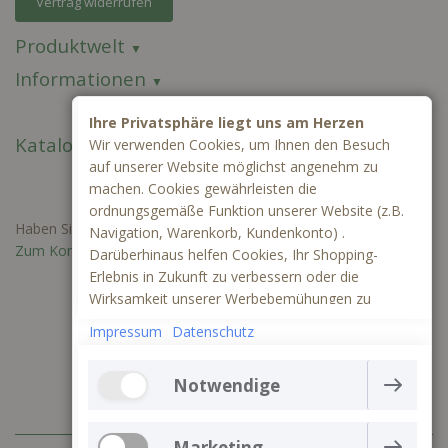
Vertrag widerrufen
Produktwelt
Informationen
Ihre Privatsphäre liegt uns am Herzen
Kataloge
Wir verwenden Cookies, um Ihnen den Besuch
auf unserer Website möglichst angenehm zu
machen. Cookies gewährleisten die
ordnungsgemäße Funktion unserer Website (z.B.
Haben Sie Fragen oder benötigen Sie ein individuelles Angebot?
Navigation, Warenkorb, Kundenkonto) .
Zum Kontaktformular
Darüberhinaus helfen Cookies, Ihr Shopping-
Erlebnis in Zukunft zu verbessern oder die
Wirksamkeit unserer Werbebemühungen zu
ermitteln. Außerdem können wir mithilfe von
Impressum
Datenschutz
Cookies und Tracking mittels Google Analytics
besser verstehen, wie unsere Seite genutzt wird.
Notwendige
Die Webseite kann ohne notwendige Cookies nicht
richtig funktionieren. Sie gewährleisten einen
Marketing