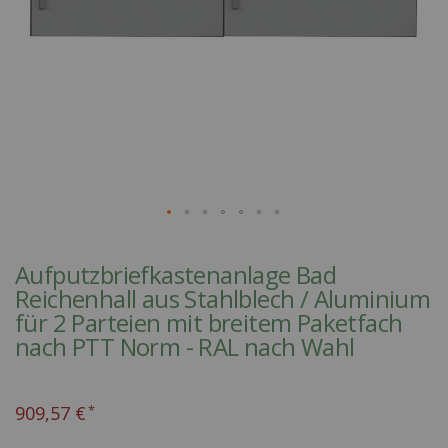
Skip
to
Aufputzbriefkastenanlage Bad
the
Reichenhall aus Stahlblech / Aluminium
beginning
für 2 Parteien mit breitem Paketfach
of
nach PTT Norm - RAL nach Wahl
the
images
gallery
909,57 €