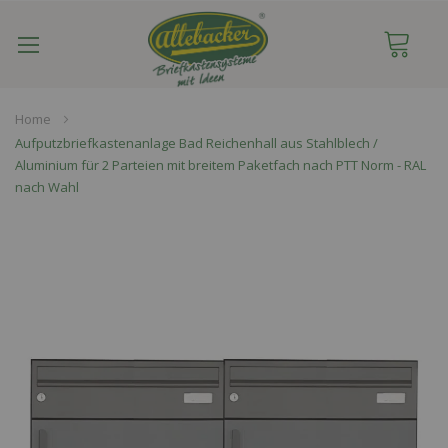
Navigation
umschalten
Home
Aufputzbriefkastenanlage Bad Reichenhall aus Stahlblech /
Aluminium für 2 Parteien mit breitem Paketfach nach PTT Norm - RAL
nach Wahl
Skip
to
the
end
of
the
images
gallery