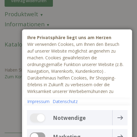
Vertrag widerrufen
Produktwelt
Informationen
Ihre Privatsphäre liegt uns am Herzen
Kataloge
Wir verwenden Cookies, um Ihnen den Besuch
auf unserer Website möglichst angenehm zu
machen. Cookies gewährleisten die
ordnungsgemäße Funktion unserer Website (z.B.
Haben Sie Fragen oder benötigen Sie ein individuelles Angebot?
Navigation, Warenkorb, Kundenkonto) .
Zum Kontaktformular
Darüberhinaus helfen Cookies, Ihr Shopping-
Erlebnis in Zukunft zu verbessern oder die
Wirksamkeit unserer Werbebemühungen zu
ermitteln. Außerdem können wir mithilfe von
Impressum
Datenschutz
Cookies und Tracking mittels Google Analytics
besser verstehen, wie unsere Seite genutzt wird.
Notwendige
Die Webseite kann ohne notwendige Cookies nicht
richtig funktionieren. Sie gewährleisten einen
Marketing