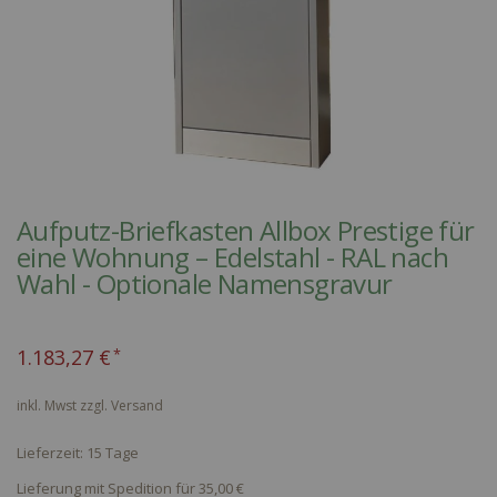
Skip
to
Aufputz-Briefkasten Allbox Prestige für
the
eine Wohnung – Edelstahl - RAL nach
beginning
Wahl - Optionale Namensgravur
of
the
images
1.183,27 €
gallery
inkl. Mwst zzgl.
Versand
Lieferzeit: 15 Tage
Lieferung mit Spedition für 35,00 €