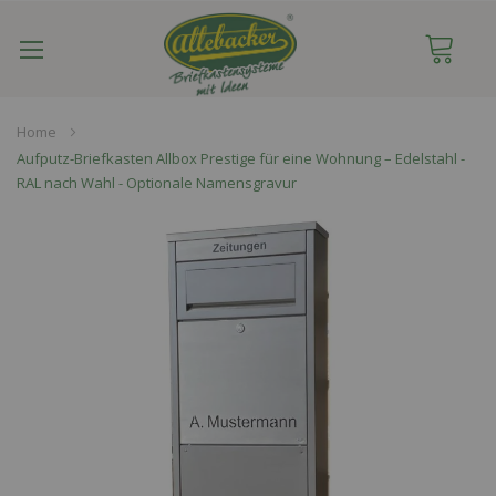
Navigation
umschalten
Home
Aufputz-Briefkasten Allbox Prestige für eine Wohnung – Edelstahl -
RAL nach Wahl - Optionale Namensgravur
Skip
to
the
end
of
the
images
gallery