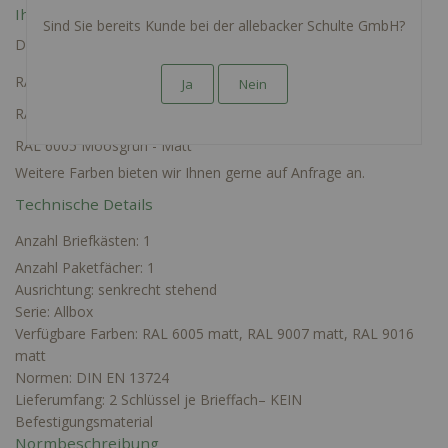
Ihre Konfigurationsmöglichkeiten
Sind Sie bereits Kunde bei der allebacker Schulte GmbH?
Die Paketbriefkastenanage ist in drei Farben bestellbar:
RAL 9007 Graualuminium - Matt
Ja
Nein
RAL 9016 Verkehrsweiss - Matt
RAL 6005 Moosgrün - Matt
Weitere Farben bieten wir Ihnen gerne auf Anfrage an.
Technische Details
Anzahl Briefkästen: 1
Anzahl Paketfächer: 1
Ausrichtung: senkrecht stehend
Serie: Allbox
Verfügbare Farben: RAL 6005 matt, RAL 9007 matt, RAL 9016
matt
Normen: DIN EN 13724
Lieferumfang: 2 Schlüssel je Brieffach– KEIN
Befestigungsmaterial
Normbeschreibung