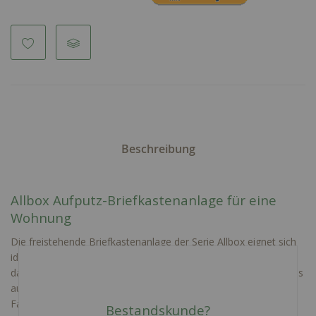
Beschreibung
Allbox Aufputz-Briefkastenanlage für eine
Wohnung
Die freistehende Briefkastenanlage der Serie Allbox eignet sich
ideal für eine Wohneinheit. Die Entnahmetür, das Sockelblech,
das Zeitungsfach und der Deckel sind aus Edelstahl - der Korpus
aus pulverbeschichteten Stahlblech (Farbe wählen). Die RAL
Farbe ist dabei frei wählbar
Bestandskunde?