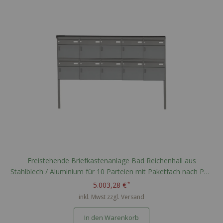
Freistehende Briefkastenanlage Bad Reichenhall aus
Stahlblech / Aluminium für 10 Parteien mit Paketfach nach PTT
Norm - RAL nach Wahl
5.003,28 €
inkl. Mwst zzgl.
Versand
In den Warenkorb