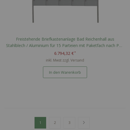
Freistehende Briefkastenanlage Bad Reichenhall aus
Stahlblech / Aluminium für 15 Parteien mit Paketfach nach PTT
Norm - RAL nach Wahl
6.794,32 €
inkl. Mwst zzgl.
Versand
In den Warenkorb
Seite
Sie lesen gerade Seite
Seite
Seite
Seite
Weiter
1
2
3