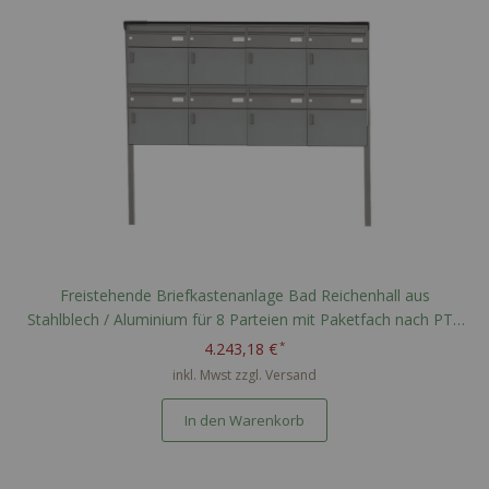
Freistehende Briefkastenanlage Bad Reichenhall aus
Stahlblech / Aluminium für 8 Parteien mit Paketfach nach PTT
Norm - RAL nach Wahl
4.243,18 €
inkl. Mwst zzgl.
Versand
In den Warenkorb