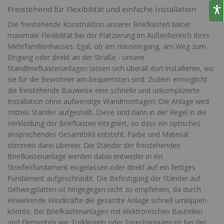
Freistehend für Flexibilität und einfache Installation
Die freistehende Konstruktion unserer Briefkästen bietet
maximale Flexibilität bei der Platzierung im Außenbereich Ihres
Mehrfamilienhauses. Egal, ob am Hauseingang, am Weg zum
Eingang oder direkt an der Straße - unsere
Standbriefkastenanlagen lassen sich überall dort installieren, wo
sie für die Bewohner am bequemsten sind. Zudem ermöglicht
die freistehende Bauweise eine schnelle und unkomplizierte
Installation ohne aufwendige Wandmontagen. Die Anlage wird
mittels Ständer aufgestellt. Diese sind dann in der Regel in die
Verkleidung der Briefkasten integriert, so dass ein optisches
ansprechendes Gesamtbild entsteht. Farbe und Material
stimmen dann überein. Die Ständer der freistehenden
Briefkastenanlage werden dabei entweder in ein
Streifenfundament eingelassen oder direkt auf ein fertiges
Fundament aufgeschraubt. Die Befestigung der Ständer auf
Gehwegplatten ist hingegegen nicht zu empfehlen, da durch
einwirkende Windkräfte die gesamte Anlage schnell umkippen
könnte. Bei Briefkastenanlagen mit elektronischen Bauteilen
und Elementen wie Türklingeln oder Sprechanlagen ist bei der