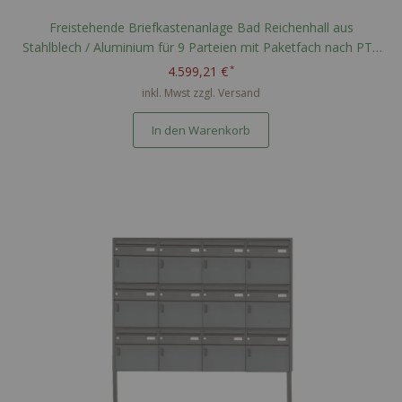
Freistehende Briefkastenanlage Bad Reichenhall aus
Stahlblech / Aluminium für 9 Parteien mit Paketfach nach PTT
Norm - RAL nach Wahl
4.599,21 €
inkl. Mwst zzgl.
Versand
In den Warenkorb