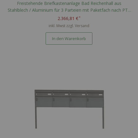
Freistehende Briefkastenanlage Bad Reichenhall aus
Stahlblech / Aluminium für 3 Parteien mit Paketfach nach PTT
Norm - RAL nach Wahl
2.366,81 €
inkl. Mwst zzgl.
Versand
In den Warenkorb