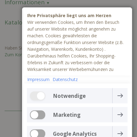
Informationen
Ihre Privatsphäre liegt uns am Herzen
Kataloge
Wir verwenden Cookies, um Ihnen den Besuch
auf unserer Website möglichst angenehm zu
machen. Cookies gewährleisten die
ordnungsgemäße Funktion unserer Website (z.B.
Haben Sie Fragen oder benötigen Sie ein individuelles Angebot?
Navigation, Warenkorb, Kundenkonto) .
Zum Kontaktformular
Darüberhinaus helfen Cookies, Ihr Shopping-
Erlebnis in Zukunft zu verbessern oder die
Wirksamkeit unserer Werbebemühungen zu
ermitteln. Außerdem können wir mithilfe von
Impressum
Datenschutz
Cookies und Tracking mittels Google Analytics
besser verstehen, wie unsere Seite genutzt wird.
Notwendige
Die Webseite kann ohne notwendige Cookies nicht
richtig funktionieren. Sie gewährleisten einen
Marketing
+49 (0) 3641 797 99 83
technisch einwandfreien Betrieb der Website und
können daher nicht deaktiviert werden
Marketing-Cookies werden verwendet, um die
Servicezeiten: 10.00 bis 16.00 Uhr
Aktionen der Besucher auf der Website zu verfolgen
Google Analytics
Mehr Informationen