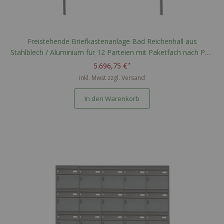
Freistehende Briefkastenanlage Bad Reichenhall aus
Stahlblech / Aluminium für 12 Parteien mit Paketfach nach PTT
Norm - RAL nach Wahl
5.696,75 €
inkl. Mwst zzgl.
Versand
In den Warenkorb