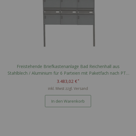
Freistehende Briefkastenanlage Bad Reichenhall aus
Stahlblech / Aluminium für 6 Parteien mit Paketfach nach PTT
Norm - RAL nach Wahl
3.483,02 €
inkl. Mwst zzgl.
Versand
In den Warenkorb