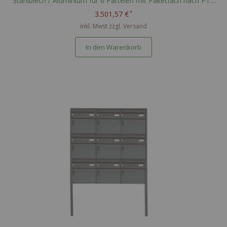
Stahlblech / Aluminium für 6 Parteien mit Paketfach nach PTT
Norm - RAL nach Wahl
3.501,57 €
inkl. Mwst zzgl.
Versand
In den Warenkorb