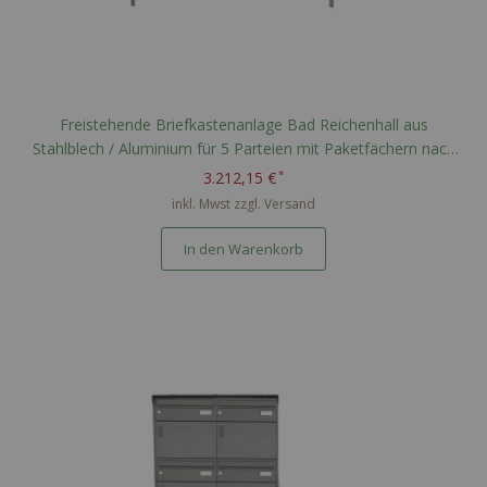
Freistehende Briefkastenanlage Bad Reichenhall aus
Stahlblech / Aluminium für 5 Parteien mit Paketfächern nach
PTT Norm - RAL nach Wahl
3.212,15 €
inkl. Mwst zzgl.
Versand
In den Warenkorb