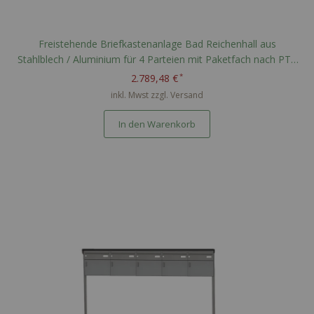
Freistehende Briefkastenanlage Bad Reichenhall aus
Stahlblech / Aluminium für 4 Parteien mit Paketfach nach PTT
Norm - RAL nach Wahl
2.789,48 €
inkl. Mwst zzgl.
Versand
In den Warenkorb