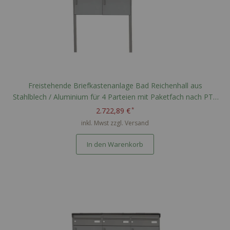
Freistehende Briefkastenanlage Bad Reichenhall aus
Stahlblech / Aluminium für 4 Parteien mit Paketfach nach PTT
Norm - RAL nach Wahl
2.722,89 €
inkl. Mwst zzgl.
Versand
In den Warenkorb