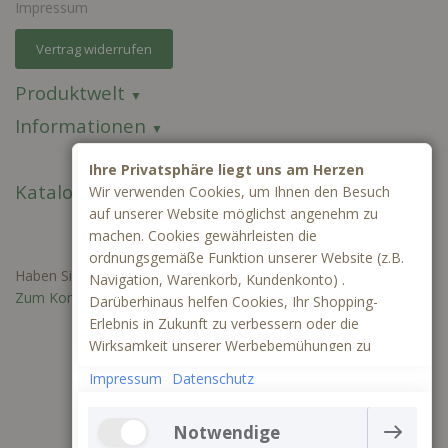
Impressum
Vertrag widerrufen
Produktwelt
Informationen
Ihre Privatsphäre liegt uns am Herzen
Kataloge
Wir verwenden Cookies, um Ihnen den Besuch
auf unserer Website möglichst angenehm zu
machen. Cookies gewährleisten die
ordnungsgemäße Funktion unserer Website (z.B.
Haben Sie Fragen oder benötigen Sie ein individuelles Angebot?
Navigation, Warenkorb, Kundenkonto) .
Zum Kontaktformular
Darüberhinaus helfen Cookies, Ihr Shopping-
Erlebnis in Zukunft zu verbessern oder die
Wirksamkeit unserer Werbebemühungen zu
ermitteln. Außerdem können wir mithilfe von
Impressum
Datenschutz
Cookies und Tracking mittels Google Analytics
besser verstehen, wie unsere Seite genutzt wird.
Notwendige