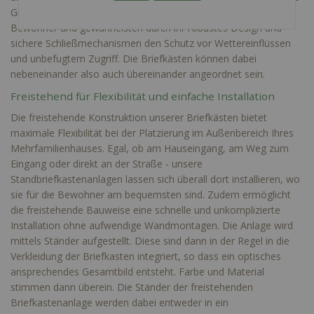
Größe ausgelegt. Sie bieten ausreichend Platz für die Post aller
Bewohner und gewährleisten durch ihr robustes Design und
sichere Schließmechanismen den Schutz vor Wettereinflüssen
und unbefugtem Zugriff. Die Briefkästen können dabei
nebeneinander also auch übereinander angeordnet sein.
Freistehend für Flexibilität und einfache Installation
Die freistehende Konstruktion unserer Briefkästen bietet
maximale Flexibilität bei der Platzierung im Außenbereich Ihres
Mehrfamilienhauses. Egal, ob am Hauseingang, am Weg zum
Eingang oder direkt an der Straße - unsere
Standbriefkastenanlagen lassen sich überall dort installieren, wo
sie für die Bewohner am bequemsten sind. Zudem ermöglicht
die freistehende Bauweise eine schnelle und unkomplizierte
Installation ohne aufwendige Wandmontagen. Die Anlage wird
mittels Ständer aufgestellt. Diese sind dann in der Regel in die
Verkleidung der Briefkasten integriert, so dass ein optisches
ansprechendes Gesamtbild entsteht. Farbe und Material
stimmen dann überein. Die Ständer der freistehenden
Briefkastenanlage werden dabei entweder in ein