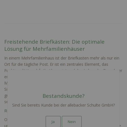
Freistehende Briefkästen: Die optimale
Lösung für Mehrfamilienhäuser
In einem Mehrfamilienhaus ist der Briefkasten mehr als nur ein
Ort für die tägliche Post. Er ist ein zentrales Element, das
Funktionalität und Ästhetik vereint und das Leben der Bewohner
erleichtert. Unsere freistehenden Briefkästen für
Mehrfamilienhäuser verbinden ansprechendes Design mit
Sicherheit und einer robusten Ausführung. Sie sind speziell für
Bestandskunde?
größere Wohneinheiten konzipiert und im Onlineshop mit
senkrechter oder waagerechter Anordnung erhältlich.
Sind Sie bereits Kunde bei der allebacker Schulte GmbH?
Robuste Lösungen für jede Größe von Wohneinheit
Ob Ihr Mehrfamilienhaus 3 oder bis zu 20 Wohneinheiten
Ja
Nein
umfasst, unsere freistehenden Briefkastenanlagen sind für viele