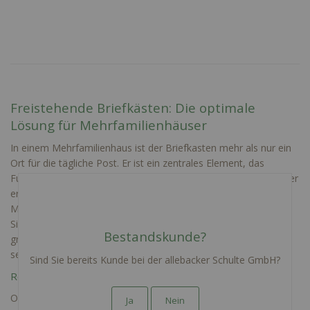
Freistehende Briefkästen: Die optimale
Lösung für Mehrfamilienhäuser
In einem Mehrfamilienhaus ist der Briefkasten mehr als nur ein
Ort für die tägliche Post. Er ist ein zentrales Element, das
Funktionalität und Ästhetik vereint und das Leben der Bewohner
erleichtert. Unsere freistehenden Briefkästen für
Mehrfamilienhäuser verbinden ansprechendes Design mit
Sicherheit und einer robusten Ausführung. Sie sind speziell für
Bestandskunde?
größere Wohneinheiten konzipiert und im Onlineshop mit
senkrechter oder waagerechter Anordnung erhältlich.
Sind Sie bereits Kunde bei der allebacker Schulte GmbH?
Robuste Lösungen für jede Größe von Wohneinheit
Ob Ihr Mehrfamilienhaus 3 oder bis zu 20 Wohneinheiten
Ja
Nein