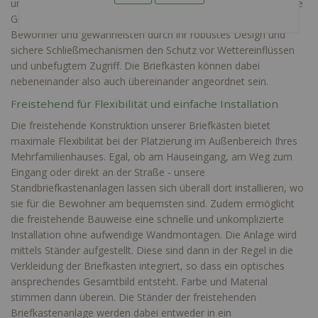
umfasst, unsere freistehenden Briefkastenanlagen sind für viele
Größe ausgelegt. Sie bieten ausreichend Platz für die Post aller
Bewohner und gewährleisten durch ihr robustes Design und
sichere Schließmechanismen den Schutz vor Wettereinflüssen
und unbefugtem Zugriff. Die Briefkästen können dabei
nebeneinander also auch übereinander angeordnet sein.
Freistehend für Flexibilität und einfache Installation
Die freistehende Konstruktion unserer Briefkästen bietet
maximale Flexibilität bei der Platzierung im Außenbereich Ihres
Mehrfamilienhauses. Egal, ob am Hauseingang, am Weg zum
Eingang oder direkt an der Straße - unsere
Standbriefkastenanlagen lassen sich überall dort installieren, wo
sie für die Bewohner am bequemsten sind. Zudem ermöglicht
die freistehende Bauweise eine schnelle und unkomplizierte
Installation ohne aufwendige Wandmontagen. Die Anlage wird
mittels Ständer aufgestellt. Diese sind dann in der Regel in die
Verkleidung der Briefkasten integriert, so dass ein optisches
ansprechendes Gesamtbild entsteht. Farbe und Material
stimmen dann überein. Die Ständer der freistehenden
Briefkastenanlage werden dabei entweder in ein