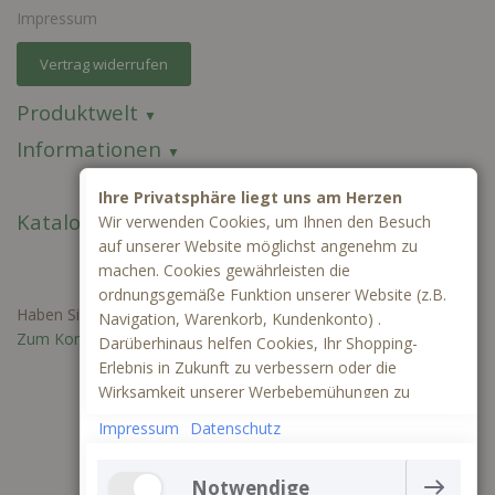
Impressum
Vertrag widerrufen
Produktwelt
Informationen
Ihre Privatsphäre liegt uns am Herzen
Kataloge
Wir verwenden Cookies, um Ihnen den Besuch
auf unserer Website möglichst angenehm zu
machen. Cookies gewährleisten die
ordnungsgemäße Funktion unserer Website (z.B.
Haben Sie Fragen oder benötigen Sie ein individuelles Angebot?
Navigation, Warenkorb, Kundenkonto) .
Zum Kontaktformular
Darüberhinaus helfen Cookies, Ihr Shopping-
Erlebnis in Zukunft zu verbessern oder die
Wirksamkeit unserer Werbebemühungen zu
ermitteln. Außerdem können wir mithilfe von
Impressum
Datenschutz
Cookies und Tracking mittels Google Analytics
besser verstehen, wie unsere Seite genutzt wird.
Notwendige