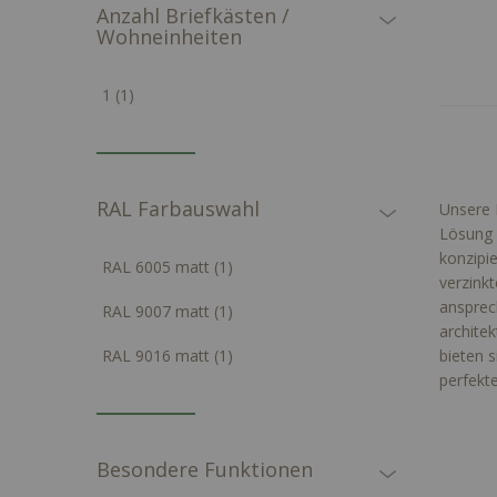
Anzahl Briefkästen /
Wohneinheiten
Artikel
1
1
RAL Farbauswahl
Unsere 
Lösung 
konzipi
Artikel
RAL 6005 matt
1
verzink
ansprec
Artikel
RAL 9007 matt
1
archite
Artikel
RAL 9016 matt
1
bieten s
perfekt
Besondere Funktionen