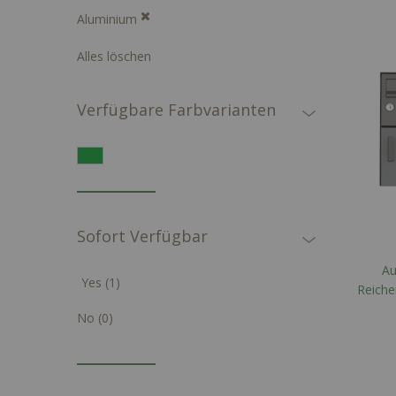
Aluminium
Alles löschen
Verfügbare Farbvarianten
Sofort Verfügbar
Au
Artikel
Yes
1
Reichenhall aus Stahl
für 1
Artikel
No
0
nac