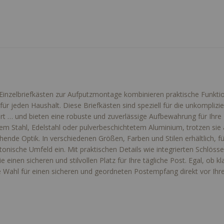
Einzelbriefkästen zur Aufputzmontage kombinieren praktische Funktion
für jeden Haushalt. Diese Briefkästen sind speziell für die unkompl
ert … und bieten eine robuste und zuverlässige Aufbewahrung für Ihre 
tem Stahl, Edelstahl oder pulverbeschichtetem Aluminium, trotzen sie
hende Optik. In verschiedenen Größen, Farben und Stilen erhältlich, f
ktonische Umfeld ein. Mit praktischen Details wie integrierten Schlö
ie einen sicheren und stilvollen Platz für Ihre tägliche Post. Egal, ob
e Wahl für einen sicheren und geordneten Postempfang direkt vor Ihre