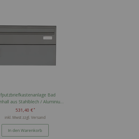
Reihenfolge
fputzbriefkastenanlage Bad
blech / Aluminium
 Parteien mit breitem Paketfach
531,40 €
h PTT Norm - RAL nach Wahl
inkl. Mwst zzgl.
Versand
In den Warenkorb