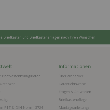
Sie Briefkästen und Briefkastenanlagen nach Ihren Wünschen
twelt
Informationen
r Briefkastenkonfigurator
Über allebacker
aketboxen
Garantiehinweise
e
Fragen & Antworten
estige
Briefkastenpflege
ten PTT & DIN Norm 13724
Montageanleitungen