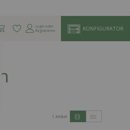
Warenkorb
Login
oder
KONFIGURATOR
Registrieren
en
Ansicht
1
Artikel
als