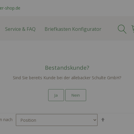
er-shop.de
Service & FAQ
Briefkasten Konfigurator
Home
Produkte
Einzelbriefkästen
Aufputzbriefkästen
Bestandskunde?
ufputzbriefkäst
Sind Sie bereits Kunde bei der allebacker Schulte GmbH?
Ja
Nein
In
en nach
absteigender