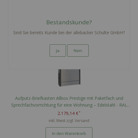
Bestandskunde?
Sind Sie bereits Kunde bei der allebacker Schulte GmbH?
Ja
Nein
Aufputz-Briefkasten Allbox Prestige mit Paketfach und
Sprechfachvorrichtung für eine Wohnung – Edelstahl - RAL
nach Wahl - Optionale Namensgravur
2.179,14 €
inkl. Mwst zzgl.
Versand
In den Warenkorb