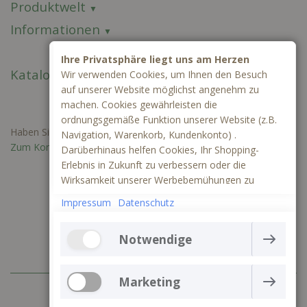
Produktwelt
Informationen
Ihre Privatsphäre liegt uns am Herzen
Kataloge
Wir verwenden Cookies, um Ihnen den Besuch
auf unserer Website möglichst angenehm zu
machen. Cookies gewährleisten die
ordnungsgemäße Funktion unserer Website (z.B.
Haben Sie Fragen oder benötigen Sie ein individuelles Angebot?
Navigation, Warenkorb, Kundenkonto) .
Zum Kontaktformular
Darüberhinaus helfen Cookies, Ihr Shopping-
Erlebnis in Zukunft zu verbessern oder die
Wirksamkeit unserer Werbebemühungen zu
ermitteln. Außerdem können wir mithilfe von
Impressum
Datenschutz
Cookies und Tracking mittels Google Analytics
besser verstehen, wie unsere Seite genutzt wird.
Notwendige
Die Webseite kann ohne notwendige Cookies nicht
richtig funktionieren. Sie gewährleisten einen
Marketing
+49 (0) 3641 797 99 83
technisch einwandfreien Betrieb der Website und
können daher nicht deaktiviert werden
Marketing-Cookies werden verwendet, um die