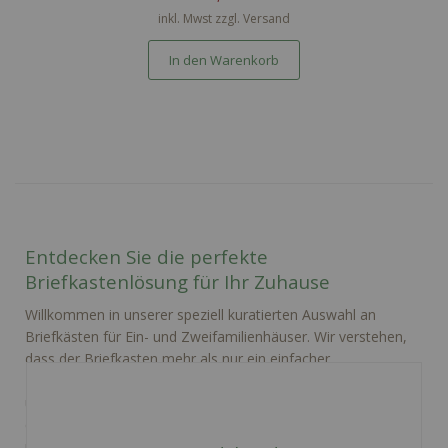
inkl. Mwst zzgl.
Versand
In den Warenkorb
Entdecken Sie die perfekte
Briefkastenlösung für Ihr Zuhause
Willkommen in unserer speziell kuratierten Auswahl an
Briefkästen für Ein- und Zweifamilienhäuser. Wir verstehen,
dass der Briefkasten mehr als nur ein einfacher
Postempfänger ist – er ist die Visitenkarte Ihres Zuhauses
und ein Spiegelbild Ihres persönlichen Stils. Egal, ob Sie den
charmanten, klassischen Look bevorzugen oder ein
modernes Design mit praktischen Funktionen suchen, bei uns