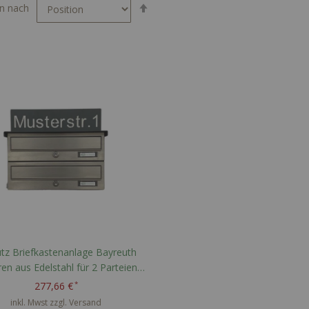
In
en nach
absteigender
Reihenfolge
tz Briefkastenanlage Bayreuth
en aus Edelstahl für 2 Parteien -
recht liegend - RAL nach Wahl
277,66 €
inkl. Mwst zzgl.
Versand