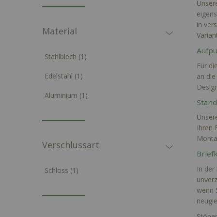
Unsere
eigens
in ver
Material
Varian
Aufpu
Artikel
Stahlblech
1
Für di
Artikel
Edelstahl
1
an die
Design
Artikel
Aluminium
1
Standb
Unsere
Ihren 
Montag
Verschlussart
Brief
In der
Artikel
Schloss
1
unverz
wenn S
neugie
Stöber