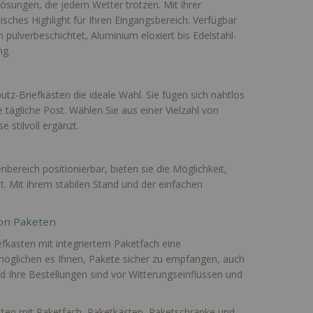
ösungen, die jedem Wetter trotzen. Mit ihrer
tisches Highlight für Ihren Eingangsbereich. Verfügbar
 pulverbeschichtet, Aluminium eloxiert bis Edelstahl-
ng.
tz-Briefkästen die ideale Wahl. Sie fügen sich nahtlos
tägliche Post. Wählen Sie aus einer Vielzahl von
 stilvoll ergänzt.
nbereich positionierbar, bieten sie die Möglichkeit,
st. Mit ihrem stabilen Stand und der einfachen
von Paketen
iefkasten mit integriertem Paketfach eine
rmöglichen es Ihnen, Pakete sicher zu empfangen, auch
nd Ihre Bestellungen sind vor Witterungseinflüssen und
sten mit Paketfach, Paketkästen, Paketschränke und