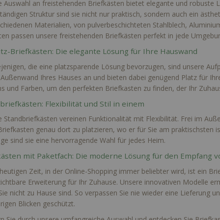
 Auswahl an freistehenden Briefkästen bietet elegante und robuste L
tändigen Struktur sind sie nicht nur praktisch, sondern auch ein ästhe
schiedenen Materialien, von pulverbeschichteten Stahlblech, Aluminium
ten passen unsere freistehenden Briefkästen perfekt in jede Umgebu
tz-Briefkästen: Die elegante Lösung für Ihre Hauswand
ejenigen, die eine platzsparende Lösung bevorzugen, sind unsere Aufpu
 Außenwand Ihres Hauses an und bieten dabei genügend Platz für Ihre 
s und Farben, um den perfekten Briefkasten zu finden, der Ihr Zuhause
riefkästen: Flexibilität und Stil in einem
 Standbriefkästen vereinen Funktionalität mit Flexibilität. Frei im Auße
Briefkasten genau dort zu platzieren, wo er für Sie am praktischsten i
e sind sie eine hervorragende Wahl für jedes Heim.
kästen mit Paketfach: Die moderne Lösung für den Empfang 
 heutigen Zeit, in der Online-Shopping immer beliebter wird, ist ein Br
ichtbare Erweiterung für Ihr Zuhause. Unsere innovativen Modelle e
ie nicht zu Hause sind. So verpassen Sie nie wieder eine Lieferung u
rigen Blicken geschützt.
n Sie durch unsere umfangreiche Auswahl und entdecken Sie Briefka