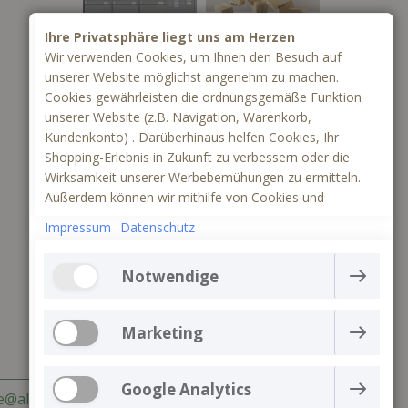
Ihre Privatsphäre liegt uns am Herzen
Wir verwenden Cookies, um Ihnen den Besuch auf
unserer Website möglichst angenehm zu machen.
Cookies gewährleisten die ordnungsgemäße Funktion
unserer Website (z.B. Navigation, Warenkorb,
Kundenkonto) . Darüberhinaus helfen Cookies, Ihr
Shopping-Erlebnis in Zukunft zu verbessern oder die
Wirksamkeit unserer Werbebemühungen zu ermitteln.
Außerdem können wir mithilfe von Cookies und
Tracking mittels Google Analytics besser verstehen, wie
Impressum
Datenschutz
unsere Seite genutzt wird.
Notwendige
Die Webseite kann ohne notwendige Cookies nicht
richtig funktionieren. Sie gewährleisten einen
Marketing
technisch einwandfreien Betrieb der Website und
Marketing-Cookies werden verwendet, um die
können daher nicht deaktiviert werden
Aktionen der Besucher auf der Website zu verfolgen
Google Analytics
ce@allebacker-shop.de
Mehr Informationen
und zu erfassen. Cookies speichern Nutzerdaten und