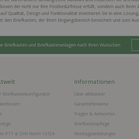
lboxen der nicht nur Ihre Postbedürfnisse erfüllt, sondern auch Ihre
auf Qualität, Design und Funktionalität investieren Sie in eine Lösung
tzt den Briefkasten, der Ihren Eingangsbereich bereichert und zum Au
Sie Briefkästen und Briefkastenanlagen nach Ihren Wünschen
twelt
Informationen
r Briefkastenkonfigurator
Über allebacker
aketboxen
Garantiehinweise
e
Fragen & Antworten
estige
Briefkastenpflege
ten PTT & DIN Norm 13724
Montageanleitungen