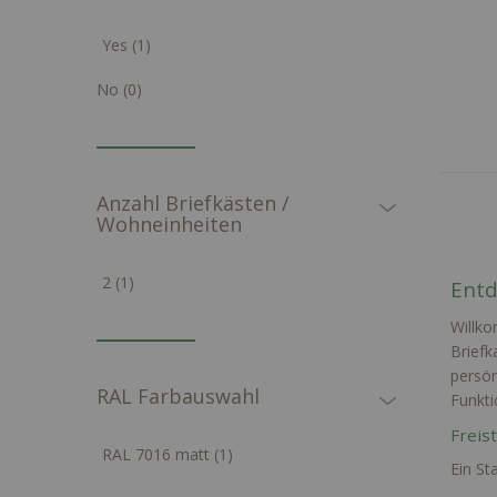
Artikel
Yes
1
Artikel
No
0
Anzahl Briefkästen /
Wohneinheiten
Artikel
2
1
Entd
Willko
Briefk
persön
RAL Farbauswahl
Funkti
Freis
Artikel
RAL 7016 matt
1
Ein St