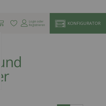
Warenkorb
Login
oder
KONFIGURATOR
Registrieren
 und
er