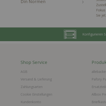
Din Normen
Zustel
Fokus 
Sie je
Konfigurieren 
Shop Service
Produk
AGB
allebacke
Versand & Lieferung
Pafory P
Zahlungsarten
Ersatzteil
Cookie Einstellungen
Allbox Pr
Kundenkonto
Briefkas