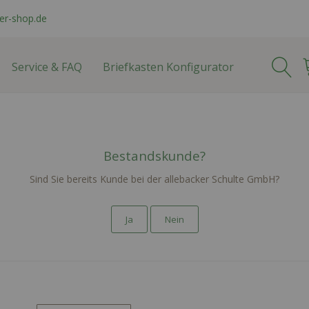
er-shop.de
Service & FAQ
Briefkasten Konfigurator
Home
Produkte
Briefkästen für Ein- und Zweifamilienhäuser
Bestandskunde?
efkästen für Ein-
Sind Sie bereits Kunde bei der allebacker Schulte GmbH?
weifamilienhäus
Ja
Nein