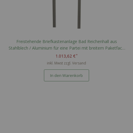
Freistehende Briefkastenanlage Bad Reichenhall aus
Stahlblech / Aluminium für eine Partei mit breitem Paketfach
nach PTT Norm - RAL nach Wahl
1.013,62 €
inkl. Mwst zzgl.
Versand
In den Warenkorb