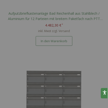
Aufputzbriefkastenanlage Bad Reichenhall aus Stahlblech /
Aluminium für 12 Parteien mit breitem Paketfach nach PTT
Norm - RAL nach Wahl
4.482,30 €
inkl. Mwst zzgl.
Versand
In den Warenkorb