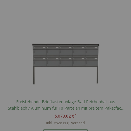
Freistehende Briefkastenanlage Bad Reichenhall aus
Stahlblech / Aluminium für 10 Parteien mit breitem Paketfach
nach PTT Norm - RAL nach Wahl
5.079,02 €
inkl. Mwst zzgl.
Versand