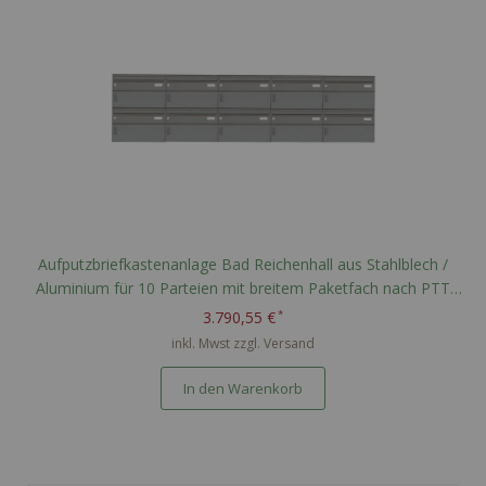
Aufputzbriefkastenanlage Bad Reichenhall aus Stahlblech /
Aluminium für 10 Parteien mit breitem Paketfach nach PTT
Norm - RAL nach Wahl
3.790,55 €
inkl. Mwst zzgl.
Versand
In den Warenkorb