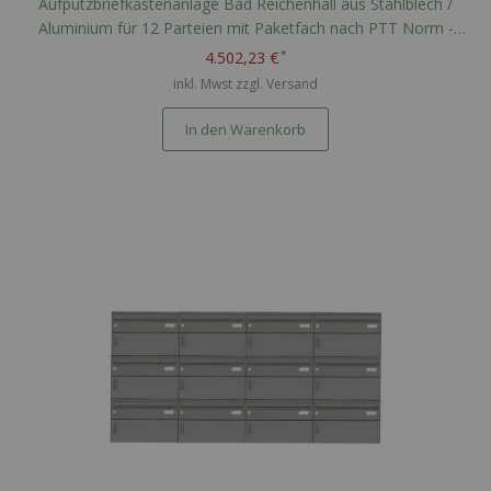
Aufputzbriefkastenanlage Bad Reichenhall aus Stahlblech /
Aluminium für 12 Parteien mit Paketfach nach PTT Norm -
RAL nach Wahl
4.502,23 €
inkl. Mwst zzgl.
Versand
In den Warenkorb