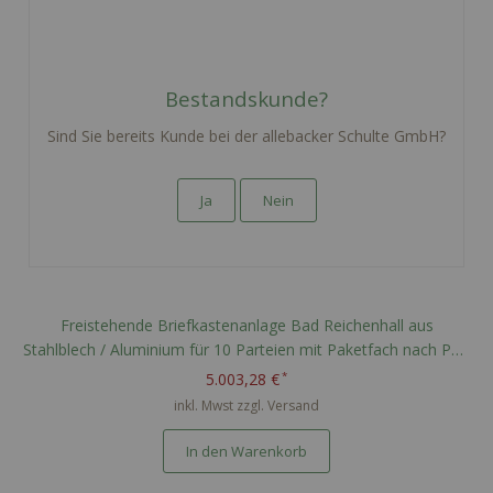
Bestandskunde?
Sind Sie bereits Kunde bei der allebacker Schulte GmbH?
Ja
Nein
Freistehende Briefkastenanlage Bad Reichenhall aus
Stahlblech / Aluminium für 10 Parteien mit Paketfach nach PTT
Norm - RAL nach Wahl
5.003,28 €
inkl. Mwst zzgl.
Versand
In den Warenkorb