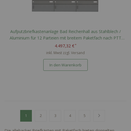
Aufputzbriefkastenanlage Bad Reichenhall aus Stahlblech /
Aluminium für 12 Parteien mit breitem Paketfach nach PTT
Norm - RAL nach Wahl
4.497,32 €
inkl. Mwst zzgl.
Versand
In den Warenkorb
Seite
Sie lesen gerade Seite
Seite
Seite
Seite
Seite
Seite
Weiter
1
2
3
4
5
Die allebacker Briefkästen mit Paketfach bieten doppelten