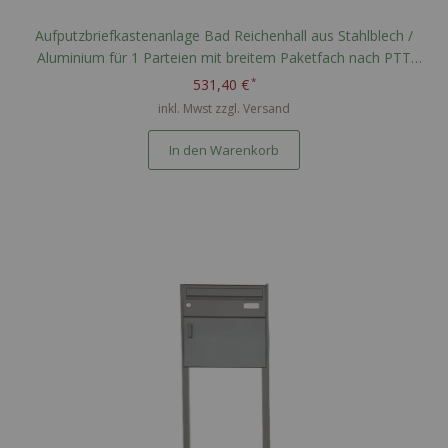
Aufputzbriefkastenanlage Bad Reichenhall aus Stahlblech /
Aluminium für 1 Parteien mit breitem Paketfach nach PTT
Norm - RAL nach Wahl
531,40 €
inkl. Mwst zzgl.
Versand
In den Warenkorb