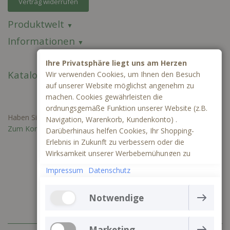
Vertrag widerrufen
Produktwelt
Informationen
Ihre Privatsphäre liegt uns am Herzen
Kataloge
Wir verwenden Cookies, um Ihnen den Besuch
auf unserer Website möglichst angenehm zu
machen. Cookies gewährleisten die
ordnungsgemäße Funktion unserer Website (z.B.
Haben Sie Fragen oder benötigen Sie ein individuelles Angebot?
Navigation, Warenkorb, Kundenkonto) .
Zum Kontaktformular
Darüberhinaus helfen Cookies, Ihr Shopping-
Erlebnis in Zukunft zu verbessern oder die
Wirksamkeit unserer Werbebemühungen zu
ermitteln. Außerdem können wir mithilfe von
Impressum
Datenschutz
Cookies und Tracking mittels Google Analytics
besser verstehen, wie unsere Seite genutzt wird.
Notwendige
Die Webseite kann ohne notwendige Cookies nicht
richtig funktionieren. Sie gewährleisten einen
Marketing