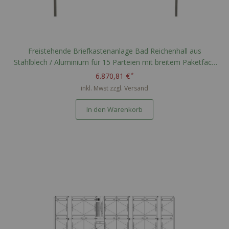
Freistehende Briefkastenanlage Bad Reichenhall aus
Stahlblech / Aluminium für 15 Parteien mit breitem Paketfach
nach PTT Norm - RAL nach Wahl
6.870,81 €
inkl. Mwst zzgl.
Versand
In den Warenkorb