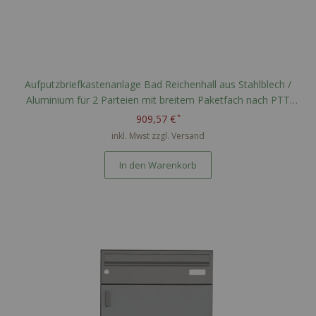
Aufputzbriefkastenanlage Bad Reichenhall aus Stahlblech /
Aluminium für 2 Parteien mit breitem Paketfach nach PTT
Norm - RAL nach Wahl
909,57 €
inkl. Mwst zzgl.
Versand
In den Warenkorb