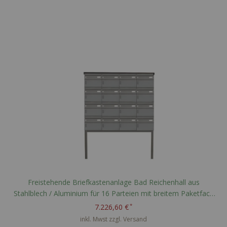
Freistehende Briefkastenanlage Bad Reichenhall aus
Stahlblech / Aluminium für 16 Parteien mit breitem Paketfach
nach PTT Norm - RAL nach Wahl
7.226,60 €
inkl. Mwst zzgl.
Versand