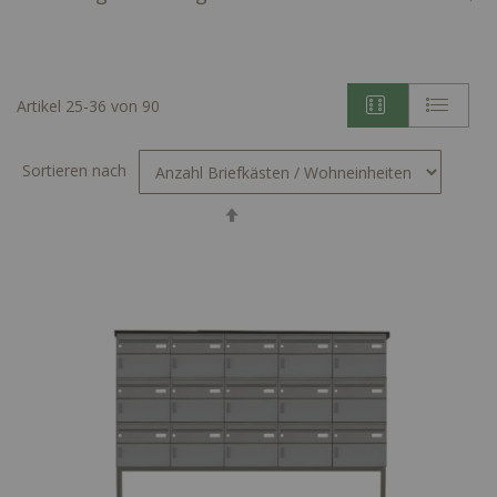
Artikel
25
-
36
von
90
Sortieren nach
In
absteigender
Reihenfolge