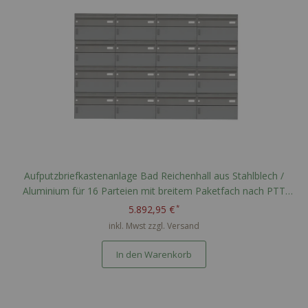
Aufputzbriefkastenanlage Bad Reichenhall aus Stahlblech /
Aluminium für 16 Parteien mit breitem Paketfach nach PTT
Norm - RAL nach Wahl
5.892,95 €
inkl. Mwst zzgl.
Versand
In den Warenkorb