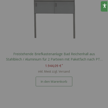
Freistehende Briefkastenanlage Bad Reichenhall aus
Stahlblech / Aluminium für 2 Parteien mit Paketfach nach PTT
Norm - RAL nach Wahl
1.944,09 €
inkl. Mwst zzgl.
Versand
In den Warenkorb