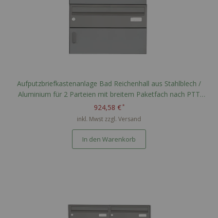
Aufputzbriefkastenanlage Bad Reichenhall aus Stahlblech /
Aluminium für 2 Parteien mit breitem Paketfach nach PTT
Norm - RAL nach Wahl
924,58 €
inkl. Mwst zzgl.
Versand
In den Warenkorb