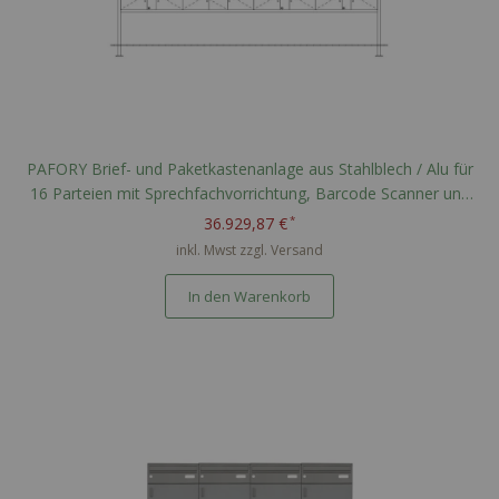
PAFORY Brief- und Paketkastenanlage aus Stahlblech / Alu für
16 Parteien mit Sprechfachvorrichtung, Barcode Scanner und
Paketfächern - RAL nach Wahl
36.929,87 €
inkl. Mwst zzgl.
Versand
In den Warenkorb