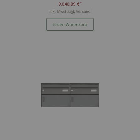
Paketfächern - RAL nach Wahl
9.040,89 €
inkl. Mwst zzgl.
Versand
In den Warenkorb