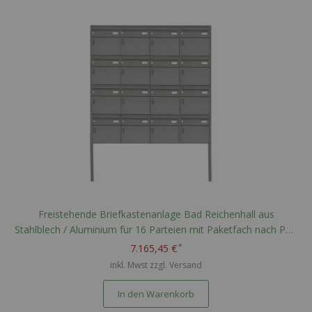
Freistehende Briefkastenanlage Bad Reichenhall aus
Stahlblech / Aluminium für 16 Parteien mit Paketfach nach PTT
Norm - RAL nach Wahl
7.165,45 €
inkl. Mwst zzgl.
Versand
In den Warenkorb