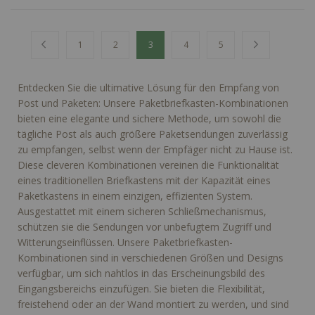
Seite
Seite
Zurück
Seite
Seite
Sie lesen gerade Seite
Seite
Seite
Seite
Weiter
1
2
3
4
5
Entdecken Sie die ultimative Lösung für den Empfang von
Post und Paketen: Unsere Paketbriefkasten-Kombinationen
bieten eine elegante und sichere Methode, um sowohl die
tägliche Post als auch größere Paketsendungen zuverlässig
zu empfangen, selbst wenn der Empfäger nicht zu Hause ist.
Diese cleveren Kombinationen vereinen die Funktionalität
eines traditionellen Briefkastens mit der Kapazität eines
Paketkastens in einem einzigen, effizienten System.
Ausgestattet mit einem sicheren Schließmechanismus,
schützen sie die Sendungen vor unbefugtem Zugriff und
Witterungseinflüssen. Unsere Paketbriefkasten-
Kombinationen sind in verschiedenen Größen und Designs
verfügbar, um sich nahtlos in das Erscheinungsbild des
Eingangsbereichs einzufügen. Sie bieten die Flexibilität,
freistehend oder an der Wand montiert zu werden, und sind